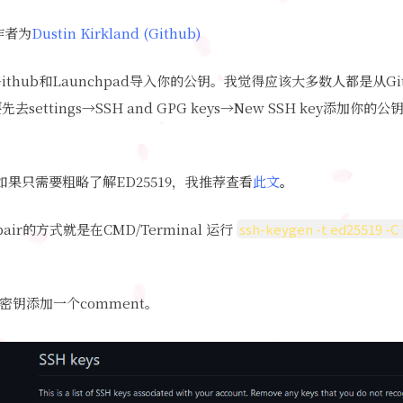
，作者为
Dustin Kirkland
(
Github
)
导入从Github和Launchpad导入你的公钥。我觉得应该大多数人都是从
去settings→SSH and GPG keys→New SSH key添加
，如果只需要粗略了解ED25519，我推荐查看
此文
。
pair的方式就是在CMD/Terminal 运行
ssh-keygen -t ed25519 -C
密钥添加一个comment。