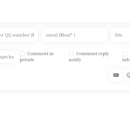
Comment in
Comment reply
private
notify
inf