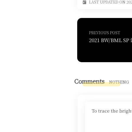
LAST UPDATED ON 202
PREVIOUS POST
2021 BW/BML SP
Comments
NOTHING
To trace the brig