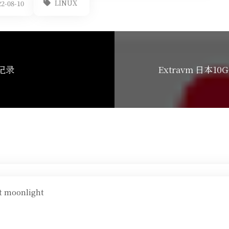
LINUX
2-08-10
 记录
Extravm 日本1
ht moonlight