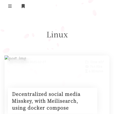
Home
Linux
Daily Life
我的B站追番
表面兄弟(友链)
Posted on 2025-02-27
Host sth?
764 Hits
Log in
6 Minutes
Decentralized social media
Misskey, with Meilisearch,
using docker compose