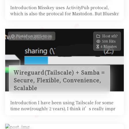
Introduction Misskey uses ActivityPub protocal,
which is also the protocal for Mastodon. But Bluesky
does u
Posted on 2025-01-16
Host sth?
508 Hits
4 Minutes
Wireguard(Tailscale) + Samba =
Secure, Flexible, Convenience,
Scalable
Introduction I have been using Tailscale for some
time now(roughly 2 years), I think it’s really impr