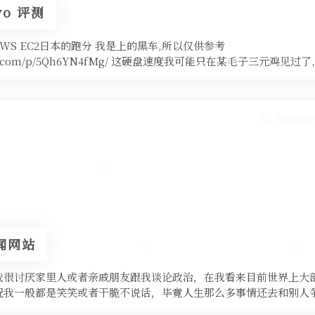
yo 评测
WS EC2日本的跑分 我是上的黑车,所以仅供参考
ubuntu.com/p/5Qh6YN4fMg/ 这硬盘速度我可能只在某毛子三元鸡
Uncatego
闻网站
我很讨厌家里人或者亲戚朋友跟我谈论政治，在我看来目前世界上大
况我一般都是笑笑或者干脆不说话，毕竟人生那么多事情还去和别人