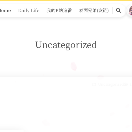
Home
Daily Life
我的B站追番
表面兄弟(友链)
Search
Uncategorized
Uncategorized
1