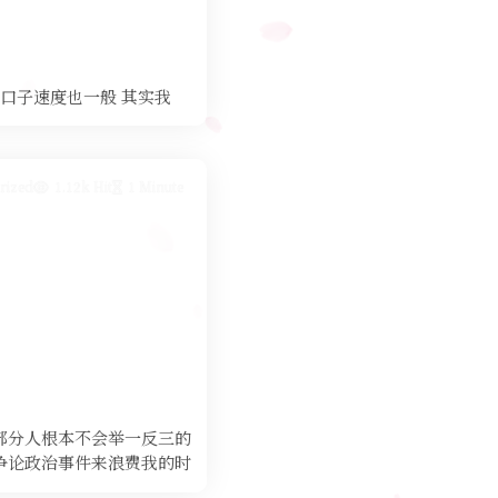
见过了,口子速度也一般 其实我
rized
1.12k Hit
1 Minute
部分人根本不会举一反三的
争论政治事件来浪费我的时