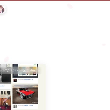
sth?
1.39k Hit
6 Minutes