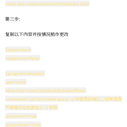
nano /etc/supervisor/conf.d/netease.conf
第三步:
复制以下内容并按情况稍作更改
[supervisor]
nodaemon=false
[program:netease]
user=root
directory=/root/UnblockNeteaseMusic
command=/usr/bin/node app.js -p 你要用的端口 //如果要用
严格模式在前面加入 -s 参数
autostart=true
autorestart=true