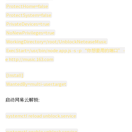
ProtectHome=false
ProtectSystem=false
PrivateDevices=true
NoNewPrivileges=true
WorkingDirectory=/root/UnblockNeteaseMusic
ExecStart=/usr/bin/node app.js -s -p “你想要用的端口” -
e http://music.163.com
[Install]
WantedBy=multi-user.target
启动网易云解锁:
systemctl reload unblock.service
systemctl enable unblock.service