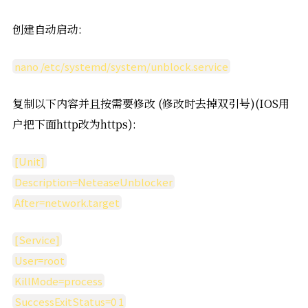
创建自动启动:
nano /etc/systemd/system/unblock.service
复制以下内容并且按需要修改 (修改时去掉双引号)(IOS用
户把下面http改为https):
[Unit]
Description=NeteaseUnblocker
After=network.target
[Service]
User=root
KillMode=process
SuccessExitStatus=0 1