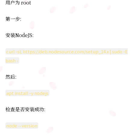
用户为 root
第一步:
安装NodeJS:
curl -sL https://deb.nodesource.com/setup_14.x | sudo -E
bash -
然后:
apt install -y nodejs
检查是否安装成功:
node --version