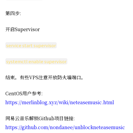
第四步:
开启Supervisor
service start supervisor
systemctl enable supervisor
结束。有些VPS注意开放防火墙端口。
CentOS用户参考:
https://merlinblog.xyz/wiki/neteasemusic.html
网易云音乐解锁Github项目链接:
https://github.com/nondanee/unblockneteasemusic