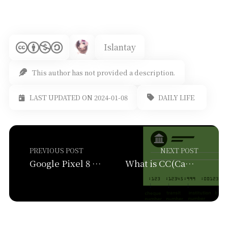
Islantay
This author has not provided a description.
DAILY LIFE
LAST UPDATED ON 2024-01-08
PREVIOUS POST
NEXT POST
Google Pixel 8 上手评测
What is CC(Canadian Clearing) Code? And where can you find it?