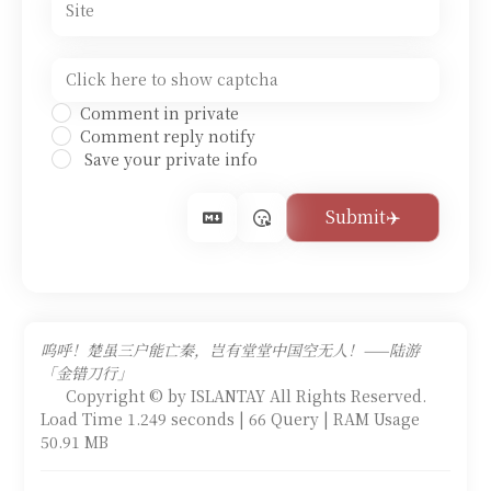
Comment in private
Comment reply notify
Save your private info
呜呼！楚虽三户能亡秦，岂有堂堂中国空无人！——陆游
「金错刀行」
Copyright © by ISLANTAY All Rights Reserved.
Load Time 1.249 seconds | 66 Query | RAM Usage
50.91 MB