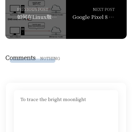
PREVIOUS POST
NEXT POST
如何在Linux服务器上搭建明文和DOH(DNS OVER HTTPS)解析器
Google Pixel 8 上手评测
Comments
NOTHING
To trace the bright moonlight