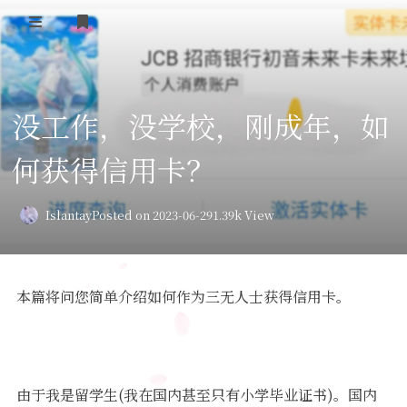
Home
没工作，没学校，刚成年，如
Daily Life
何获得信用卡？
我的B站追番
表面兄弟(友链)
Islantay
Posted on 2023-06-29
1.39k View
Log in
本篇将问您简单介绍如何作为三无人士获得信用卡。
由于我是留学生(我在国内甚至只有小学毕业证书)。国内