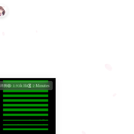
S评测
1.93k Hit
2 Minutes