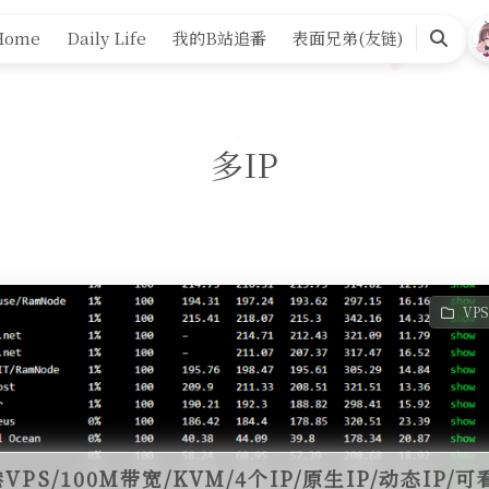
Home
Daily Life
我的B站追番
表面兄弟(友链)
Search
多IP
VP
香港VPS/100M带宽/KVM/4个IP/原生IP/动态IP/可