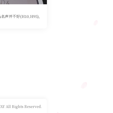
声并不好(H10,H95)，
AY All Rights Reserved.