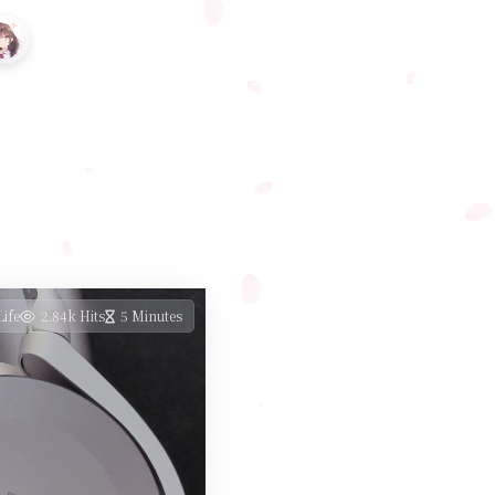
Life
2.84k Hits
5 Minutes